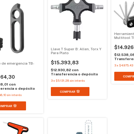
Herramient
Multitool 
Funciones
$14.926
Llave T Super B: Allen, Torx Y
Para Plato
$12.538,0
Transferen
$15.393,83
e de emergencia TB-
3
x
$4.975,43
$12.930,82
con
Transferencia o depósito
664,30
3
x
$5.131,28
sin interés
38,01
con
erencia o depósito
8,10
sin interés