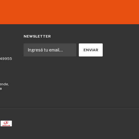
NEWSLETTER
 749955
lende,
la