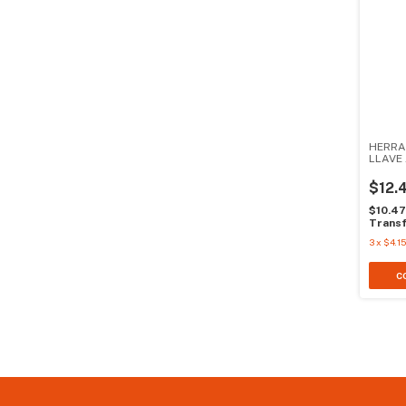
HERRA
LLAVE 
7635
$12.
$10.4
Transf
3
x
$4.1