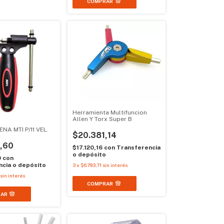
Herramienta Multifuncion
Allen Y Torx Super B
A MTI P/11 VEL.
$20.381,14
,60
$17.120,16
con
Transferencia
o depósito
0
con
cia o depósito
3
x
$6.793,71
sin interés
sin interés