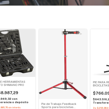
DE HERRAMIENTAS
PIE PARA 
TO SHIMANO PRO
BICICLETA
68.987,29
$766.0
9.949,32
con
$643.516,
erencia o depósito
Transferen
Pie de Trabajo Feedback
Sports para bicicletas
.995,76
sin interés
3
x
$255.363,