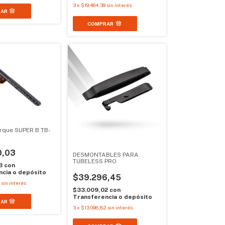
3
x
$19.464,39
sin interés
orque SUPER B TB-
0,03
DESMONTABLES PARA
TUBELESS PRO
63
con
cia o depósito
$39.296,45
sin interés
$33.009,02
con
Transferencia o depósito
3
x
$13.098,82
sin interés