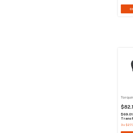
Torqui
$82.
$69.0
Transf
3
x
$27.