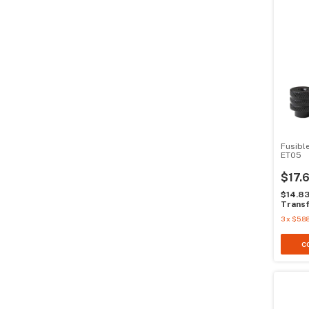
Fusibl
ET05
$17.
$14.8
Transf
3
x
$5.88