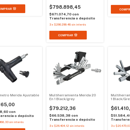
UltraLight
$798.898,45
$671.074,70
con
Transferencia o depósito
3
x
$266.299,48
sin interés
metro Merida Ajustable
Multiherramienta Merida 20
Multiherram
En 1 Black/grey
1 Black/Gre
165,00
$79.212,36
$61.410
18,60
con
$66.538,38
con
$51.584,
erencia o depósito
Transferencia o depósito
Transferen
388,33
sin interés
3
x
$26.404,12
sin interés
3
x
$20.470,0