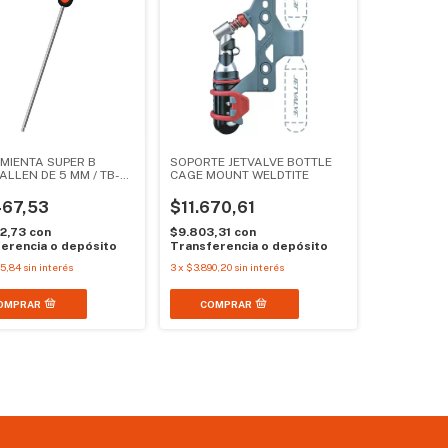
MIENTA SUPER B
SOPORTE JETVALVE BOTTLE
ALLEN DE 5 MM / TB-
CAGE MOUNT WELDTITE
467,53
$11.670,61
72,73
con
$9.803,31
con
erencia o depósito
Transferencia o depósito
55,84
sin interés
3
x
$3.890,20
sin interés