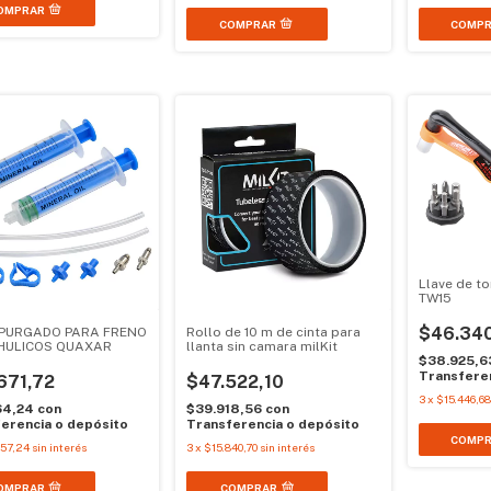
Llave de t
TW15
$46.34
E PURGADO PARA FRENO
Rollo de 10 m de cinta para
HULICOS QUAXAR
llanta sin camara milKit
$38.925,
Transferen
671,72
$47.522,10
3
x
$15.446,68
64,24
con
$39.918,56
con
erencia o depósito
Transferencia o depósito
557,24
sin interés
3
x
$15.840,70
sin interés
COMPRAR