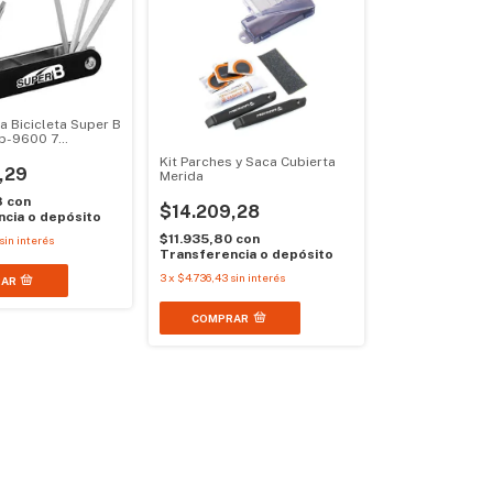
a Bicicleta Super B
Tb-9600 7
Kit Parches y Saca Cubierta
,29
Merida
8
con
$14.209,28
cia o depósito
$11.935,80
con
sin interés
Transferencia o depósito
3
x
$4.736,43
sin interés