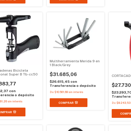
Multiherramienta Merida 9 en
1 Black/Grey
adenas Bicicleta
$31.685,06
ional Super B Tb-cc50
CORTACADEN
$26.615,45
con
883,77
$27.730
Transferencia o depósito
62,37
con
3
x
$10.561,69
sin interés
$23.293,7
erencia o depósito
Transferen
61,26
sin interés
3
x
$9.243,53