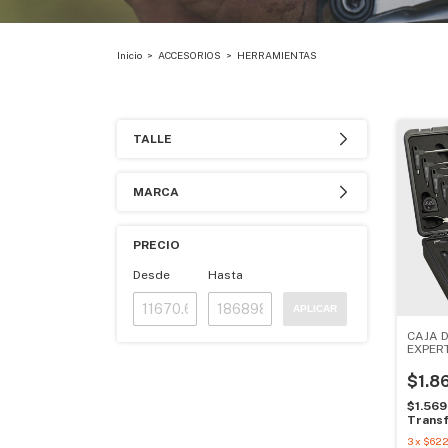
Inicio
>
ACCESORIOS
>
HERRAMIENTAS
TALLE
MARCA
PRECIO
Desde
Hasta
APLICAR
CAJA 
EXPER
$1.8
$1.56
Transf
3
x
$622