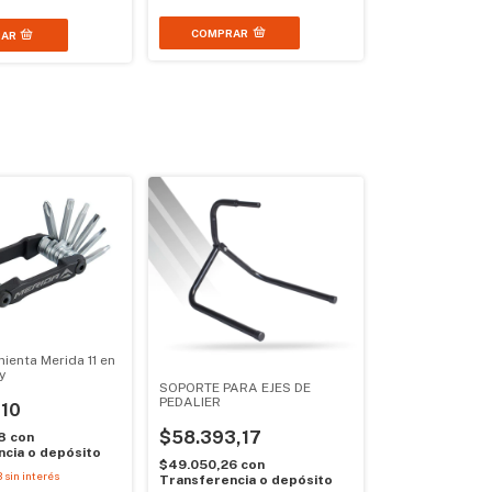
ienta Merida 11 en
y
SOPORTE PARA EJES DE
PEDALIER
,10
$58.393,17
48
con
cia o depósito
$49.050,26
con
3
sin interés
Transferencia o depósito