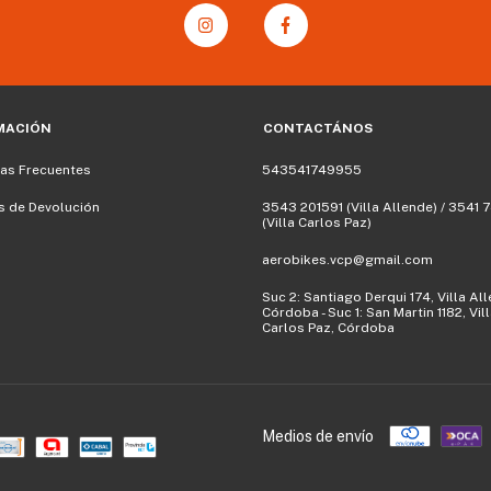
MACIÓN
CONTACTÁNOS
as Frecuentes
543541749955
as de Devolución
3543 201591‬ (Villa Allende) / 3541
(Villa Carlos Paz)
aerobikes.vcp@gmail.com
Suc 2: Santiago Derqui 174, Villa Al
Córdoba - Suc 1: San Martin 1182, Vil
Carlos Paz, Córdoba
Medios de envío