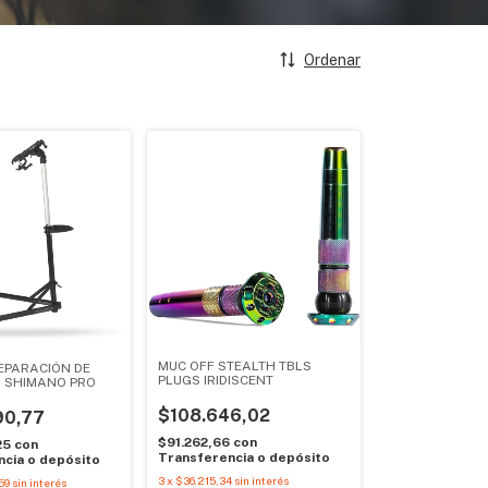
Ordenar
MUC OFF STEALTH TBLS
REPARACIÓN DE
PLUGS IRIDISCENT
S SHIMANO PRO
$108.646,02
90,77
$91.262,66
con
25
con
Transferencia o depósito
cia o depósito
3
x
$36.215,34
sin interés
59
sin interés