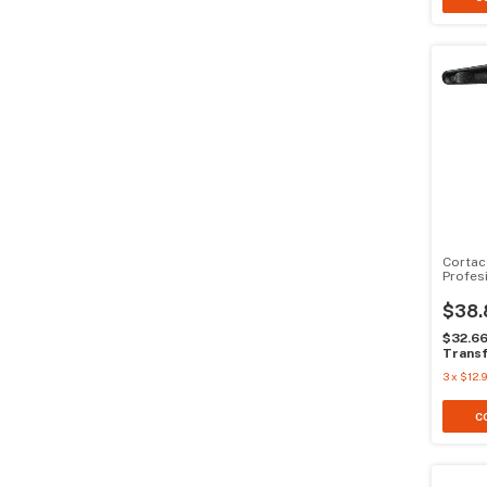
Cortac
Profes
$38.
$32.6
Transf
3
x
$12.9