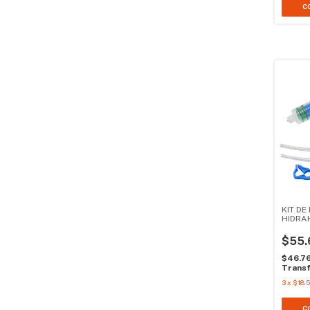
KIT D
HIDRA
$55.
$46.7
Transf
3
x
$18.