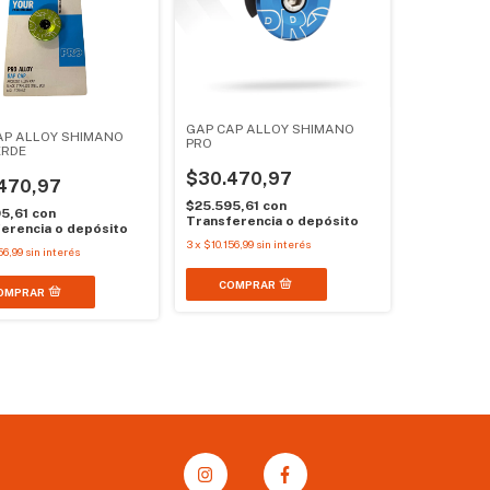
GAP CAP ALLOY SHIMANO
AP ALLOY SHIMANO
PRO
ERDE
$30.470,97
470,97
$25.595,61
con
95,61
con
Transferencia o depósito
erencia o depósito
3
x
$10.156,99
sin interés
56,99
sin interés