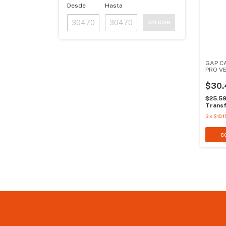
Desde
Hasta
APLICAR
GAP C
PRO V
$30.
$25.5
Transf
3
x
$10.1