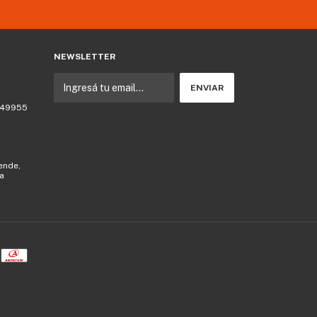
NEWSLETTER
 749955
lende,
la