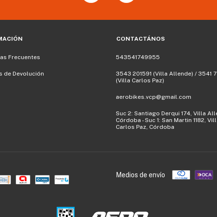
MACIÓN
CONTACTÁNOS
as Frecuentes
543541749955
as de Devolución
3543 201591‬ (Villa Allende) / 3541
(Villa Carlos Paz)
aerobikes.vcp@gmail.com
Suc 2: Santiago Derqui 174, Villa Al
Córdoba - Suc 1: San Martin 1182, Vil
Carlos Paz, Córdoba
Medios de envío