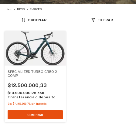
Inicio
>
BICIS
>
E-BIKES
ORDENAR
FILTRAR
SPECIALIZED TURBO CREO 2
COMP
$12.500.000,33
$10.500.000,28
con
Transferencia o depósito
3
x
$4.166.666,78
sin interés
COMPRAR