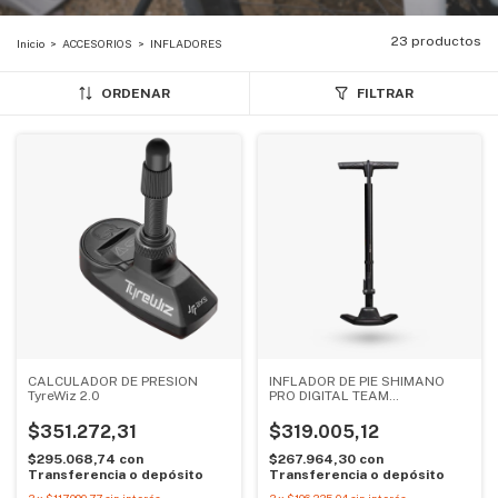
23 productos
Inicio
>
ACCESORIOS
>
INFLADORES
ORDENAR
FILTRAR
CALCULADOR DE PRESION
INFLADOR DE PIE SHIMANO
TyreWiz 2.0
PRO DIGITAL TEAM
FLOORPUMP
$351.272,31
$319.005,12
$295.068,74
con
$267.964,30
con
Transferencia o depósito
Transferencia o depósito
3
x
$117.090,77
sin interés
3
x
$106.335,04
sin interés