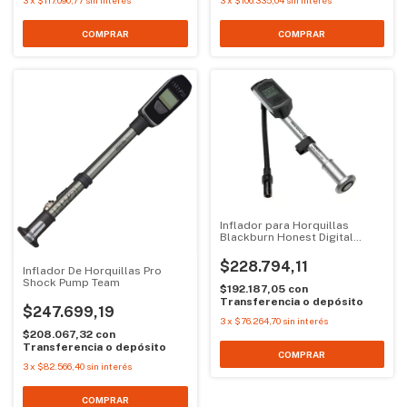
Inflador para Horquillas
Blackburn Honest Digital
Shock
$228.794,11
Inflador De Horquillas Pro
Shock Pump Team
$192.187,05
con
Transferencia o depósito
$247.699,19
3
x
$76.264,70
sin interés
$208.067,32
con
Transferencia o depósito
3
x
$82.566,40
sin interés