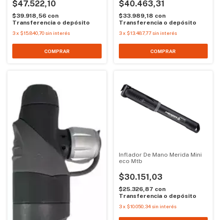
$47.522,10
$40.463,31
$39.918,56
con
$33.989,18
con
Transferencia o depósito
Transferencia o depósito
3
x
$15.840,70
sin interés
3
x
$13.487,77
sin interés
COMPRAR
Inflador De Mano Merida Mini
eco Mtb
$30.151,03
$25.326,87
con
Transferencia o depósito
3
x
$10.050,34
sin interés