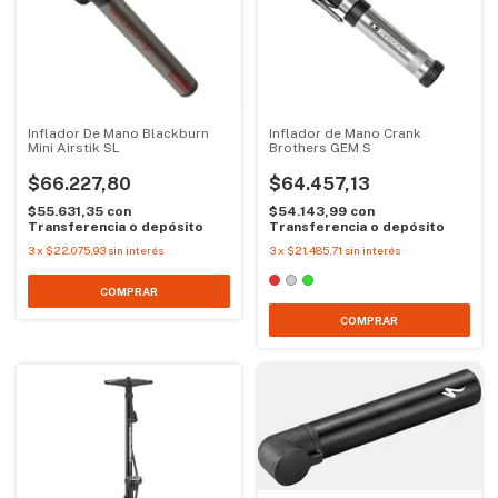
Inflador De Mano Blackburn
Inflador de Mano Crank
Mini Airstik SL
Brothers GEM S
$66.227,80
$64.457,13
$55.631,35
con
$54.143,99
con
Transferencia o depósito
Transferencia o depósito
3
x
$22.075,93
sin interés
3
x
$21.485,71
sin interés
COMPRAR