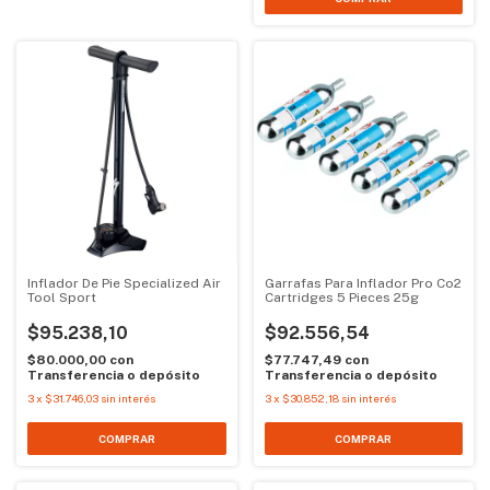
Inflador De Pie Specialized Air
Garrafas Para Inflador Pro Co2
Tool Sport
Cartridges 5 Pieces 25g
$95.238,10
$92.556,54
$80.000,00
con
$77.747,49
con
Transferencia o depósito
Transferencia o depósito
3
x
$31.746,03
sin interés
3
x
$30.852,18
sin interés