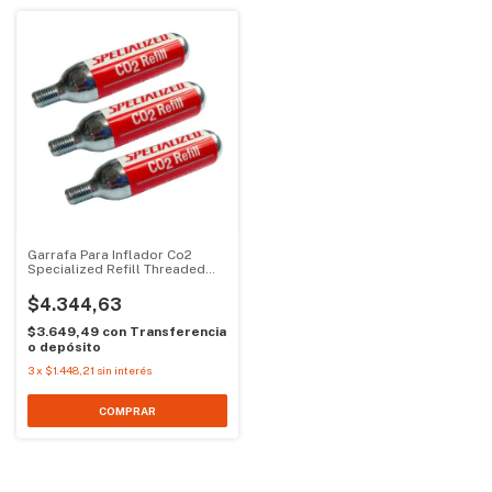
Garrafa Para Inflador Co2
Specialized Refill Threaded
Cartridge 25g
$4.344,63
$3.649,49
con
Transferencia
o depósito
3
x
$1.448,21
sin interés