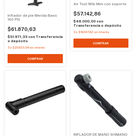
Air Tool Mtb Mini con soporte
$57.142,86
Inflador de pie Merida Basic
160 PSI
$48.000,00
con
Transferencia o depósito
$61.870,63
3
x
$19.047,62
sin interés
$51.971,33
con
Transferencia
o depósito
3
x
$20.623,54
sin interés
INFLADOR DE MANO SHIMANO