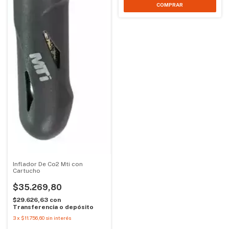
Inflador De Co2 Mti con
Cartucho
$35.269,80
$29.626,63
con
Transferencia o depósito
3
x
$11.756,60
sin interés