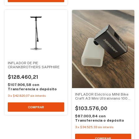
INFLADOR DE PIE
CRANKBROTHERS SAPPHIRE
$128.460,21
$107.906,58
con
Transferencia o depósito
INFLADOR Eléctrico MINI Bike
3
x
$42.820,07
sin interés
Craft A3 Mini Ultraliviano 100
PSI Pantalla LCD
$103.576,00
$87.003,84
con
Transferencia o depósito
3
x
$34.525,33
sin interés