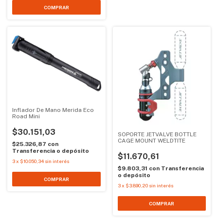
Inflador De Mano Merida Eco
Road Mini
$30.151,03
SOPORTE JETVALVE BOTTLE
CAGE MOUNT WELDTITE
$25.326,87
con
Transferencia o depósito
$11.670,61
3
x
$10.050,34
sin interés
$9.803,31
con
Transferencia
o depósito
3
x
$3.890,20
sin interés