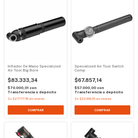
Inflador De Mano Specialized
Specialized Air Tool Switch
Air Tool Big Bore
Comp
$83.333,34
$67.857,14
$70.000,01
con
$57.000,00
con
Transferencia o depósito
Transferencia o depósito
3
x
$27.777,78
sin interés
3
x
$22.619,05
sin interés