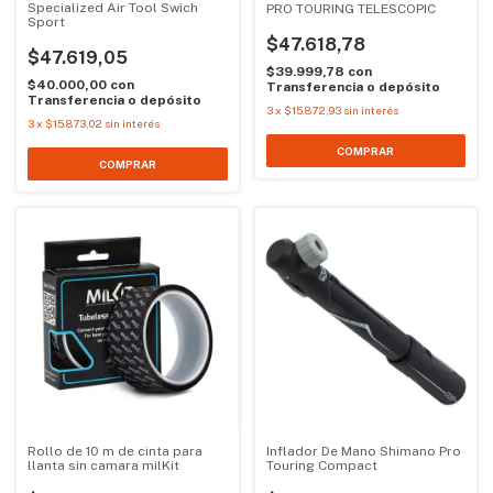
Specialized Air Tool Swich
PRO TOURING TELESCOPIC
Sport
$47.618,78
$47.619,05
$39.999,78
con
$40.000,00
con
Transferencia o depósito
Transferencia o depósito
3
x
$15.872,93
sin interés
3
x
$15.873,02
sin interés
Rollo de 10 m de cinta para
Inflador De Mano Shimano Pro
llanta sin camara milKit
Touring Compact