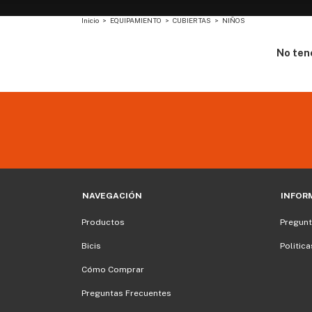
Inicio
>
EQUIPAMIENTO
>
CUBIERTAS
>
NIÑOS
No tene
NAVEGACIÓN
INFOR
Productos
Pregunt
Bicis
Politic
Cómo Comprar
Preguntas Frecuentes