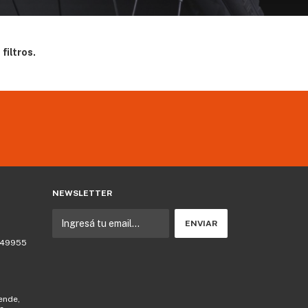
filtros.
NEWSLETTER
 749955
lende,