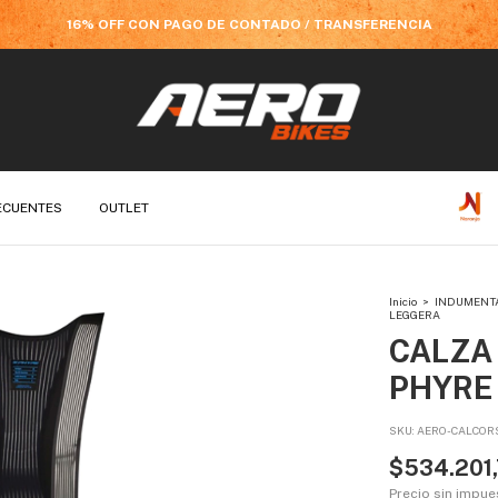
3 Y 6 CUOTAS SIN INTERÉS CON TARJETAS BANCARIZADAS
ECUENTES
OUTLET
Inicio
>
INDUMENT
LEGGERA
CALZA
PHYRE
SKU:
AERO-CALCOR
$534.201
Precio sin impu