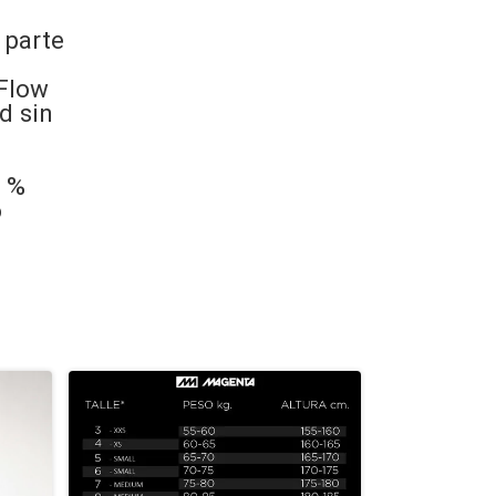
 parte
-Flow
d sin
1 %
o