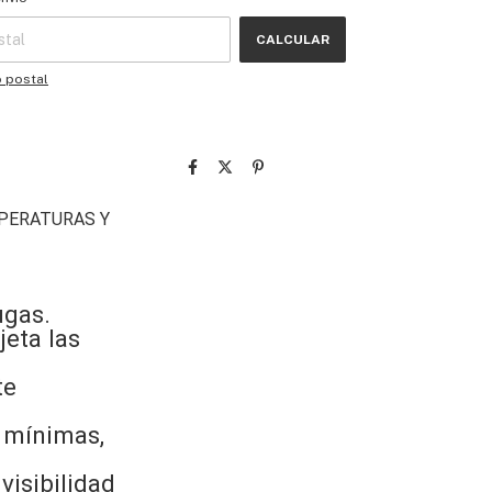
CALCULAR
o postal
MPERATURAS Y
ugas.
jeta las
te
s mínimas,
visibilidad