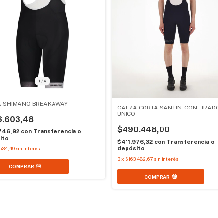
A SHIMANO BREAKAWAY
CALZA CORTA SANTINI CON TIRAD
UNICO
6.603,48
$490.448,00
746,92
con
Transferencia o
ito
$411.976,32
con
Transferencia o
depósito
534,49
sin interés
3
x
$163.482,67
sin interés
COMPRAR
COMPRAR