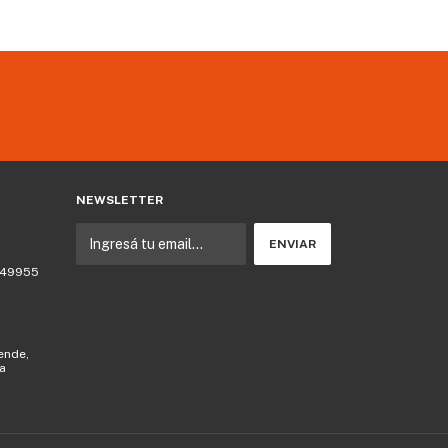
COMPR
NEWSLETTER
 749955
lende,
la