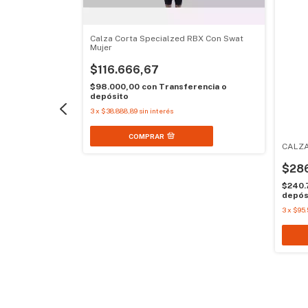
Calza Corta Specialzed RBX Con Swat
Mujer
$116.666,67
$98.000,00
con
Transferencia o
depósito
3
x
$38.888,89
sin interés
COMPRAR
CALZ
CON TIRADORES
$28
$240.
depós
rencia o
3
x
$95.