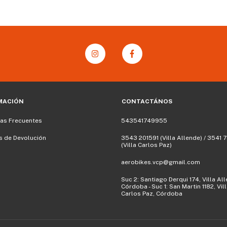
MACIÓN
CONTACTÁNOS
as Frecuentes
543541749955
as de Devolución
3543 201591‬ (Villa Allende) / 3541
(Villa Carlos Paz)
aerobikes.vcp@gmail.com
Suc 2: Santiago Derqui 174, Villa Al
Córdoba - Suc 1: San Martin 1182, Vil
Carlos Paz, Córdoba