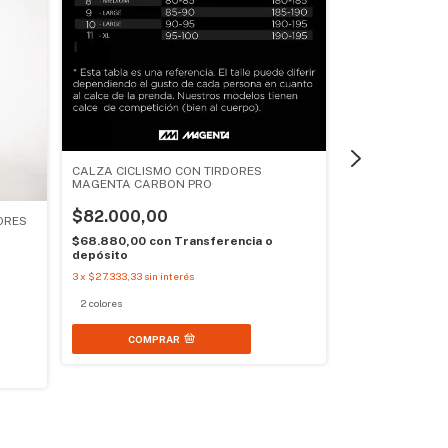
CALZA CICLISMO CON TIRDORES
MAGENTA CARBON PRO
$82.000,00
ORES
$68.880,00
con
Transferencia o
depósito
3
x
$27.333,33
sin interés
2 colores
CALZA CORTA G
LIMITED 6.0 MU
COMPRAR
$351.748,2
$295.468,56
c
depósito
3
x
$117.249,43
sin i