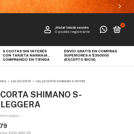
0
¡Hola!
Iniciá sesión
O podés registrarte
5 CUOTAS SIN INTERÉS
ENVÍO GRATIS EN COMPRAS
CON TARJETA NARANJA ,
SUPERIORES A $350000
COMPRANDO EN TIENDA
(EXCEPTO BICIS)
ARIA
>
CALZA CORTA
>
CALZA CORTA SHIMANO S-PHYRE
 CORTA SHIMANO S-
 LEGGERA
SPHYLEGBSS
,79
estos
$441.489,08