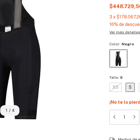
$448.729,
3
x
$178.067,2
16% de descue
Ver más detalle
Color:
Negro
Talle:
S
XS
S
¡No te lo pier
Entregas para el
Medios de 