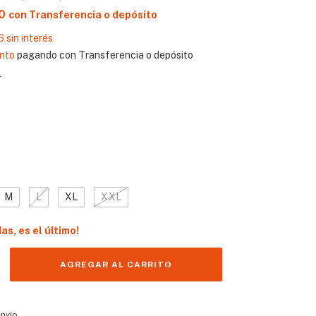
50
con
Transferencia o depósito
6
sin interés
nto
pagando con Transferencia o depósito
s
M
L
XL
XXL
das, es el último!
 CP:
CAMBIAR CP
envío