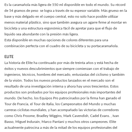
Es la caramañola más ligera de 550 ml disponible en todo el mundo. Su récord
de 54 gramos de peso se logra a través de su espesor variable. Más grueso en la
base y más delgado en el cuerpo central, esto no solo hace posible utilizar
menos material plástico, sino que también asegura un agarre firme al montar en
bicicleta y una estructura ergonómica fácil de apretar para que el flujo de
líquido sea abundante con la presión más ligera.
Está disponible en muchas opciones de colores diferentes para una
combinación perfecta con el cuadro de su bicicleta y su portacaramañola.
ELITE
La historia de Elite ha continuado por más de treinta años y está hecha de
éxitos y nuevos descubrimientos que siempre comienzan con el trabajo de
ingenieros, técnicos, hombres del mercado, entusiastas del ciclismo y también
de la visión. Todos los nuevos productos lanzados en el mercado son el
resultado de una investigación interna y ahora hay unos trescientos. Estos
productos son probados por los equipos profesionales más importantes del
mundo. De hecho, los Equipos Pro patrocinados por la firma han ganado el
Tour de Francia, el Tour de Italia, los Campeonatos del Mundo y muchas
carreras ciclistas mundiales, y han acompañado las victorias de corredores
como Chris Froome, Bradley Wiggins, Mark Cavendish, Cadel Evans. , Ivan
Basso, Miguel Indurain, Marco Pantani y muchos otros campeones. Elite
actualmente patrocina a más de la mitad de los equipos profesionales del