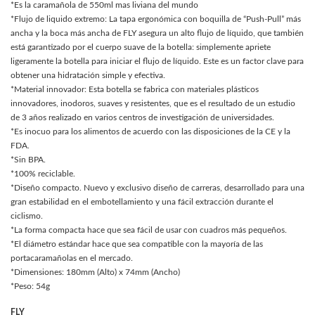
*Es la caramañola de 550ml mas liviana del mundo
*Flujo de liquido extremo: La tapa ergonómica con boquilla de “Push-Pull” más
ancha y la boca más ancha de FLY asegura un alto flujo de líquido, que también
está garantizado por el cuerpo suave de la botella: simplemente apriete
ligeramente la botella para iniciar el flujo de líquido. Este es un factor clave para
obtener una hidratación simple y efectiva.
*Material innovador: Esta botella se fabrica con materiales plásticos
innovadores, inodoros, suaves y resistentes, que es el resultado de un estudio
de 3 años realizado en varios centros de investigación de universidades.
*Es inocuo para los alimentos de acuerdo con las disposiciones de la CE y la
FDA.
*Sin BPA.
*100% reciclable.
*Diseño compacto. Nuevo y exclusivo diseño de carreras, desarrollado para una
gran estabilidad en el embotellamiento y una fácil extracción durante el
ciclismo.
*La forma compacta hace que sea fácil de usar con cuadros más pequeños.
*El diámetro estándar hace que sea compatible con la mayoría de las
portacaramañolas en el mercado.
*Dimensiones: 180mm (Alto) x 74mm (Ancho)
*Peso: 54g
FLY