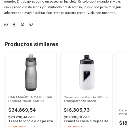
mundo. El trabajo es como un paseo en bicicleta. Es solo continuando el viaje,
empujando cuesta arriba y disfrutando del descenso, lo que nos permite seguir
adelante con mayor satisfacción. Este es nuestro credo. Viaja con nosotros.
Productos similares
CARAMAÑOLA CAMELBAK
Caramañola Merida 500ml
PODIUM 710ML SMOKE
Transparente Black
$34.869,54
$16.305,73
Cara
550
$29.290,41
con
$13.696,81
con
Transferencia o depósito
Transferencia o depósito
$18