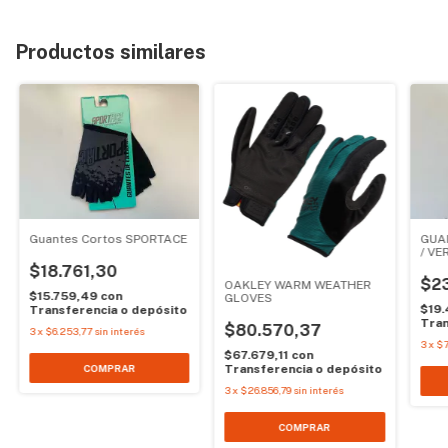
Productos similares
Guantes Cortos SPORTACE
GUA
/ VE
$18.761,30
$2
OAKLEY WARM WEATHER
$15.759,49
con
GLOVES
$19.
Transferencia o depósito
Tran
$80.570,37
3
x
$6.253,77
sin interés
3
x
$7
$67.679,11
con
Transferencia o depósito
COMPRAR
3
x
$26.856,79
sin interés
COMPRAR