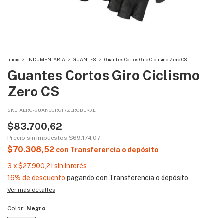
Inicio
>
INDUMENTARIA
>
GUANTES
>
Guantes Cortos Giro Ciclismo Zero CS
Guantes Cortos Giro Ciclismo
Zero CS
SKU:
AERO-GUANCORGIRZEROBLKXL
$83.700,62
Precio sin impuestos
$69.174,07
$70.308,52
con
Transferencia o depósito
3
x
$27.900,21
sin interés
16% de descuento
pagando con Transferencia o depósito
Ver más detalles
Color:
Negro